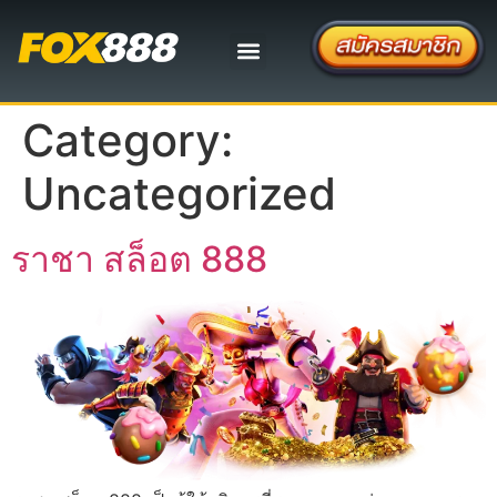
Category:
Uncategorized
ราชา สล็อต 888