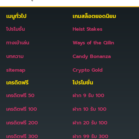
เมนูทั่วไป
เกมสล็อตยอดนิยม
โปรโมชั่น
Heist Stakes
ทางเข้าเล่น
Ways of the Qilin
บทความ
Candy Bonanza
sitemap
Crypto Gold
เครดิตฟรี
โปรโมชั่น
เครดิตฟรี 50
ฝาก 9 รับ 100
เครดิตฟรี 100
ฝาก 10 รับ 100
เครดิตฟรี 200
ฝาก 20 รับ 100
เครดิตฟรี 300
ฝาก 99 รับ 300